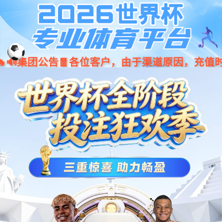
让更多人享受 快乐运动 智慧健身
SZ
301287
关于 南宫ng28